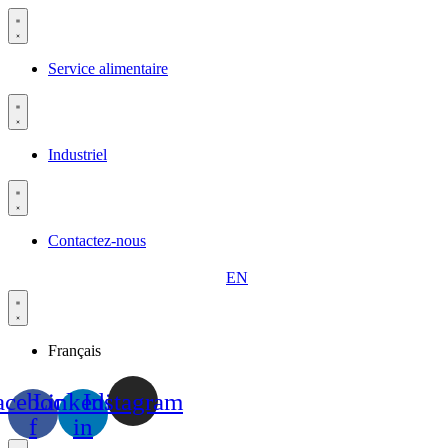
Aller
au
contenu
Service alimentaire
Industriel
Contactez-nous
EN
Français
acebook-
Linkedin-
Instagram
f
in