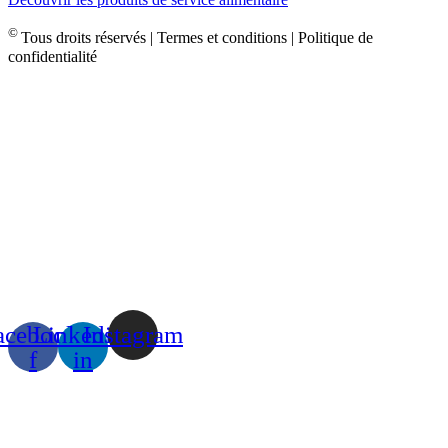
©
Tous droits réservés | Termes et conditions | Politique de
confidentialité
acebook-
Linkedin-
Instagram
f
in