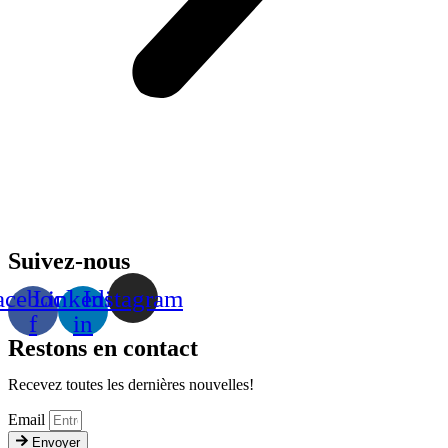
Suivez-nous
acebook-
Linkedin-
Instagram
f
in
Restons en contact
Recevez toutes les dernières nouvelles!
Email
Envoyer